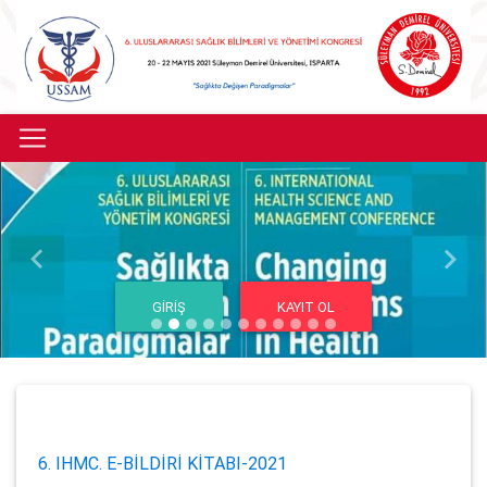
Previous
Next
GIRIŞ
KAYIT OL
6. IHMC. E-BİLDİRİ KİTABI-2021