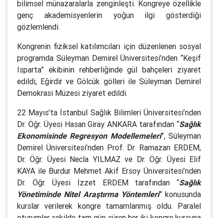
bilimsel münazaralarla zenginleşti. Kongreye özellikle
genç akademisyenlerin yoğun ilgi gösterdiği
gözlemlendi.
Kongrenin fiziksel katılımcıları için düzenlenen sosyal
programda Süleyman Demirel Üniversitesi’nden “Keşif
Isparta” ekibinin rehberliğinde gül bahçeleri ziyaret
edildi, Eğirdir ve Gölcük gölleri ile Süleyman Demirel
Demokrasi Müzesi ziyaret edildi.
22 Mayıs’ta İstanbul Sağlık Bilimleri Üniversitesi’nden
Dr. Öğr. Üyesi Hasan Giray ANKARA tarafından “
Sağlık
Ekonomisinde Regresyon Modellemeleri
”, Süleyman
Demirel Üniversitesi’nden Prof. Dr. Ramazan ERDEM,
Dr. Öğr. Üyesi Necla YILMAZ ve Dr. Öğr. Üyesi Elif
KAYA ile Burdur Mehmet Akif Ersoy Üniversitesi’nden
Dr. Öğr. Üyesi İzzet ERDEM tarafından “
Sağlık
Yönetiminde Nitel Araştırma Yöntemleri
” konusunda
kurslar verilerek kongre tamamlanmış oldu. Paralel
oturumlar şekilde tam gün süren her iki kongre kursuna