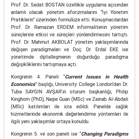
Prof. Dr. Sedat BOSTAN özellikle uygulama açısından
anlamlı olacak yönetim aforizmalarını “İyi Yönetim
Pratiklerin” üzerinden formülüze etti. Konuşmacılardan
Prof. Dr. Ramazan ERDEM informalitenin yönetim
süreçlerine etkisi ve süreçleri yönlendirmesini tartıştı.
Prof. Dr. Mahmut AKBOLAT yönetim yaklaşımlarında
değişen paradigmaları ve Doç. Dr. Erdal EKE ise
yönetimde dijitalleşmenin doğurduğu paradigma
değişikliklerini tartışmaya açtı.
Kongrenin 4. Paneli “
Current Issues in Health
Economics
” başlığı, University College London’dan Dr.
Tuba SAYGIN AVŞAR’ın oturum başkanlığı, Philip
Kinghorn (PhD), Naijie Guan (MSc) ve Zainab Al-Abdali
(MSc) katılımları ile
icra edildi. Panelde sağlık
hizmetlerinde ekonomik değerlendirme yöntemleri ile
ilgili yeni yaklaşımlar ortaya konuldu.
Kongrenin 5. ve son paneli ise “
Changing Paradigms