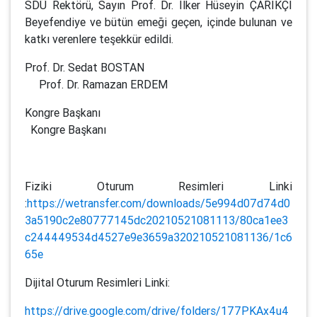
SDÜ Rektörü, Sayın Prof. Dr. İlker Hüseyin ÇARIKÇI
Beyefendiye ve bütün emeği geçen, içinde bulunan ve
katkı verenlere teşekkür edildi.
Prof. Dr. Sedat BOSTAN
Prof. Dr. Ramazan ERDEM
Kongre Başkanı
Kongre Başkanı
Fiziki Oturum Resimleri Linki
:
https://wetransfer.com/downloads/5e994d07d74d0
3a5190c2e80777145dc20210521081113/80ca1ee3
c244449534d4527e9e3659a320210521081136/1c6
65e
Dijital Oturum Resimleri Linki:
https://drive.google.com/drive/folders/177PKAx4u4