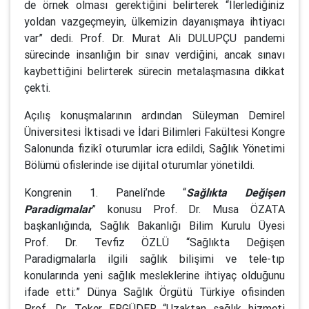
de örnek olması gerektiğini belirterek “İlerlediğiniz
yoldan vazgeçmeyin, ülkemizin dayanışmaya ihtiyacı
var” dedi. Prof. Dr. Murat Ali DULUPÇU pandemi
sürecinde insanlığın bir sınav verdiğini, ancak sınavı
kaybettiğini belirterek sürecin metalaşmasına dikkat
çekti.
Açılış konuşmalarının ardından Süleyman Demirel
Üniversitesi İktisadi ve İdari Bilimleri Fakültesi Kongre
Salonunda fizikî oturumlar icra edildi, Sağlık Yönetimi
Bölümü ofislerinde ise dijital oturumlar yönetildi.
Kongrenin 1. Paneli’nde “
Sağlıkta Değişen
Paradigmalar
” konusu Prof. Dr. Musa ÖZATA
başkanlığında, Sağlık Bakanlığı Bilim Kurulu Üyesi
Prof. Dr. Tevfiz ÖZLÜ “Sağlıkta Değişen
Paradigmalarla ilgili sağlık bilişimi ve tele-tıp
konularında yeni sağlık mesleklerine ihtiyaç olduğunu
ifade etti:” Dünya Sağlık Örgütü Türkiye ofisinden
Prof. Dr. Toker ERGÜDER “Uzaktan sağlık hizmeti