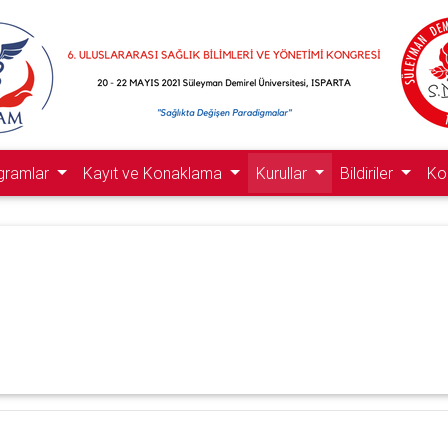
gramlar
Kayıt ve Konaklama
Kurullar
Bildiriler
Ko