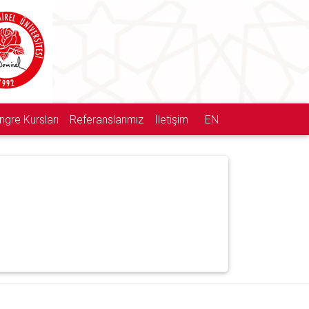
ngre Kursları
Referanslarımız
İletişim
EN