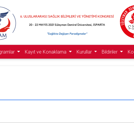
gramlar
Kayıt ve Konaklama
Kurullar
Bildiriler
Ko