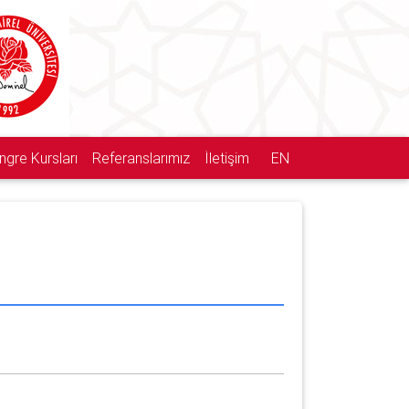
ngre Kursları
Referanslarımız
İletişim
EN