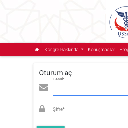
Kongre Hakkında
Konuşmacılar
Pro
Oturum aç
E-Mail
*
Şifre
*