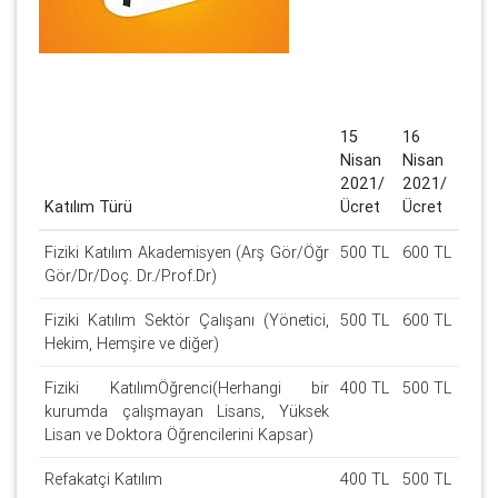
15
16
Nisan
Nisan
2021/
2021/
Katılım Türü
Ücret
Ücret
Fiziki Katılım Akademisyen (Arş Gör/Öğr
500 TL
600 TL
Gör/Dr/Doç. Dr./Prof.Dr)
Fiziki Katılım Sektör Çalışanı (Yönetici,
500 TL
600 TL
Hekim, Hemşire ve diğer)
Fiziki KatılımÖğrenci(Herhangi bir
400 TL
500 TL
kurumda çalışmayan Lisans, Yüksek
Lisan ve Doktora Öğrencilerini Kapsar)
Refakatçi Katılım
400 TL
500 TL