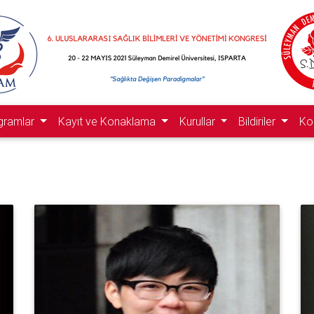
gramlar
Kayıt ve Konaklama
Kurullar
Bildiriler
Ko